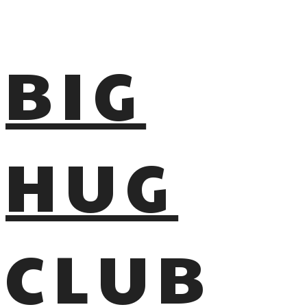
BIG
HUG
CLUB