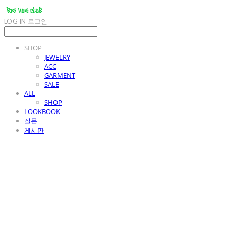
LOG IN
로그인
SHOP
JEWELRY
ACC
GARMENT
SALE
ALL
SHOP
LOOKBOOK
질문
게시판