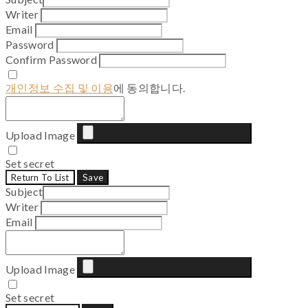
Writer
Email
Password
Confirm Password
개인정보 수집 및 이용
에 동의합니다.
Upload Image
Set secret
Return To List
Save
Subject
Writer
Email
Upload Image
Set secret