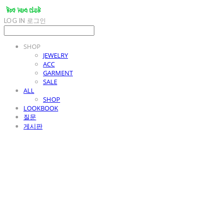
LOG IN
로그인
SHOP
JEWELRY
ACC
GARMENT
SALE
ALL
SHOP
LOOKBOOK
질문
게시판