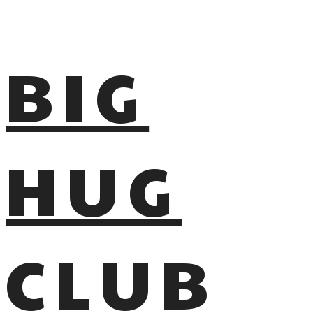
BIG
HUG
CLUB