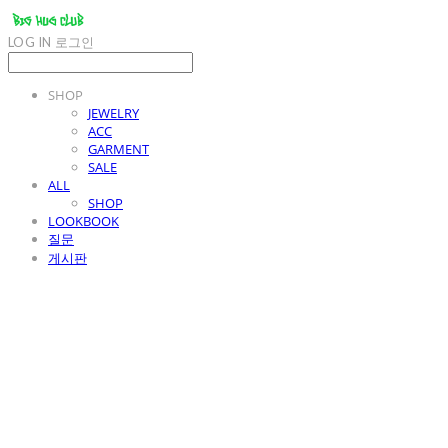
LOG IN
로그인
SHOP
JEWELRY
ACC
GARMENT
SALE
ALL
SHOP
LOOKBOOK
질문
게시판