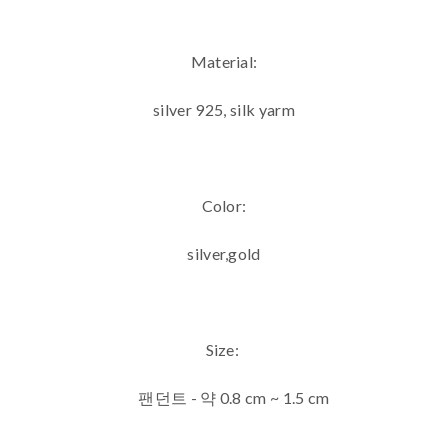
Material:
silver 925, silk yarm
Color:
silver,gold
Size:
팬던트 - 약 0.8 cm ~ 1.5 cm