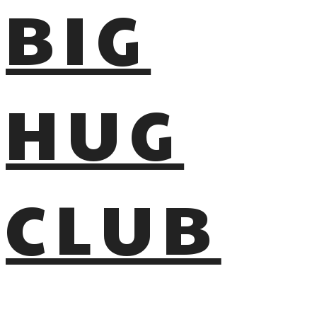
BIG
HUG
CLUB