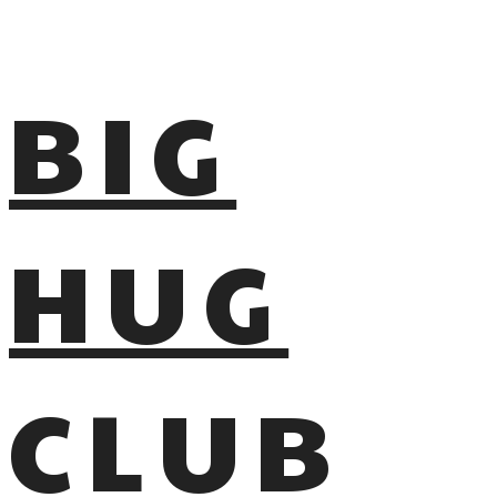
BIG
HUG
CLUB