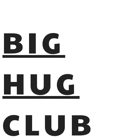
BIG
HUG
CLUB