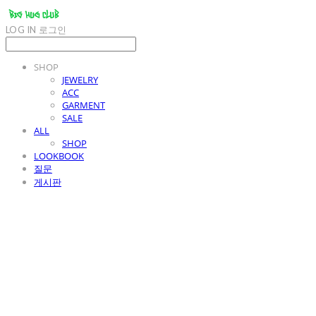
LOG IN
로그인
SHOP
JEWELRY
ACC
GARMENT
SALE
ALL
SHOP
LOOKBOOK
질문
게시판